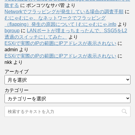
敗する
に
ポンコツなサバ管
より
Networkでフラッピングが発生している場合の調査手順
に
むにゃむにゃ、なネットワークでフラッピング
（flapping）発生の原因について | むにゃむにゃ.info
より
bgroup
に
LANポートが埋まっちまったんで、SSG5をL2
透過のスイッチにしてみた。
より
ESXiで実際のIPの範囲にIPアドレスが表示されない
に
admin
より
ESXiで実際のIPの範囲にIPアドレスが表示されない
に
nkk
より
アーカイブ
カテゴリー