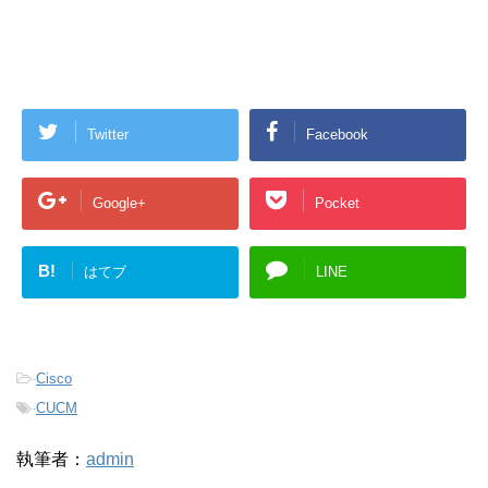
Twitter
Facebook
Google+
Pocket
B!
はてブ
LINE
-
Cisco
-
CUCM
執筆者：
admin