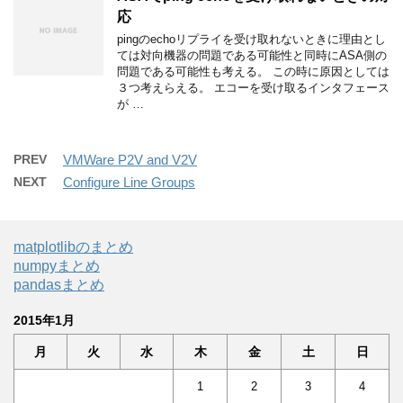
応
pingのechoリプライを受け取れないときに理由とし
ては対向機器の問題である可能性と同時にASA側の
問題である可能性も考える。 この時に原因としては
３つ考えらえる。 エコーを受け取るインタフェース
が …
PREV
VMWare P2V and V2V
NEXT
Configure Line Groups
matplotlibのまとめ
numpyまとめ
pandasまとめ
2015年1月
月
火
水
木
金
土
日
1
2
3
4