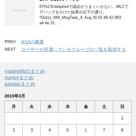
EPA2-Enterpriseで認証がうまくいかない。WLCで
デバッグをかけた結果が以下の通り。
*Dot1x_NW_MsgTask_4: Aug 30 02:48:42.983:
a4:4e:31: …
PREV
ASAの概要
NEXT
ユーザーが所属しているグループの一覧を取得する
matplotlibのまとめ
numpyまとめ
pandasまとめ
2015年3月
月
火
水
木
金
土
日
1
2
3
4
5
6
7
8