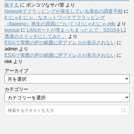
敗する
に
ポンコツなサバ管
より
Networkでフラッピングが発生している場合の調査手順
に
むにゃむにゃ、なネットワークでフラッピング
（flapping）発生の原因について | むにゃむにゃ.info
より
bgroup
に
LANポートが埋まっちまったんで、SSG5をL2
透過のスイッチにしてみた。
より
ESXiで実際のIPの範囲にIPアドレスが表示されない
に
admin
より
ESXiで実際のIPの範囲にIPアドレスが表示されない
に
nkk
より
アーカイブ
カテゴリー