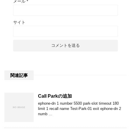
メール
*
サイト
関連記事
Call Parkの追加
ephone-dn 1 number 5500 park-slot timeout 180
limit 1 recall name Test-Park-01 exit ephone-dn 2
numb …