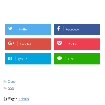
Twitter
Facebook
Google+
Pocket
B!
はてブ
LINE
-
Cisco
-
ASA
執筆者：
admin