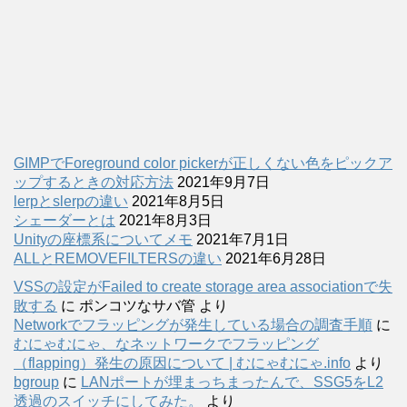
GIMPでForeground color pickerが正しくない色をピックア
ップするときの対応方法
2021年9月7日
lerpとslerpの違い
2021年8月5日
シェーダーとは
2021年8月3日
Unityの座標系についてメモ
2021年7月1日
ALLとREMOVEFILTERSの違い
2021年6月28日
VSSの設定がFailed to create storage area associationで失
敗する
に
ポンコツなサバ管
より
Networkでフラッピングが発生している場合の調査手順
に
むにゃむにゃ、なネットワークでフラッピング
（flapping）発生の原因について | むにゃむにゃ.info
より
bgroup
に
LANポートが埋まっちまったんで、SSG5をL2
透過のスイッチにしてみた。
より