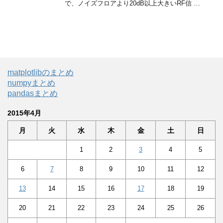
で、ノイズフロアより20dB以上大きいRF信 …
matplotlibのまとめ
numpyまとめ
pandasまとめ
2015年4月
月
火
水
木
金
土
日
1
2
3
4
5
6
7
8
9
10
11
12
13
14
15
16
17
18
19
20
21
22
23
24
25
26