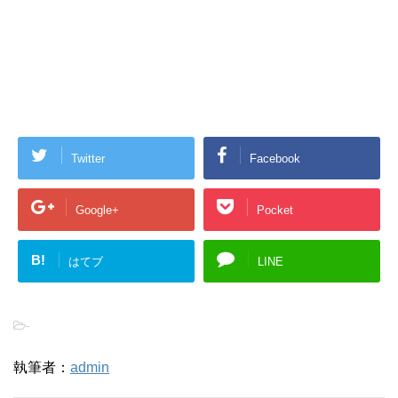
Twitter
Facebook
Google+
Pocket
B!
はてブ
LINE
-
執筆者：
admin