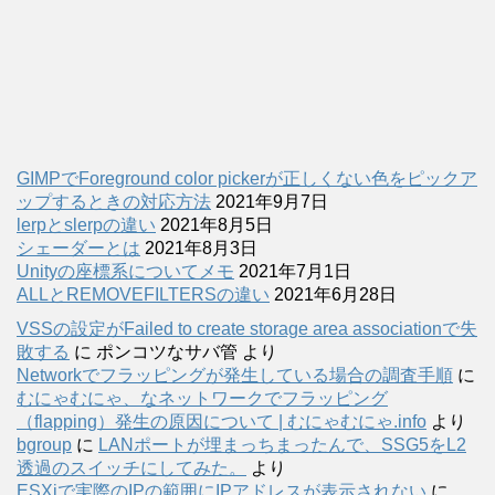
GIMPでForeground color pickerが正しくない色をピックア
ップするときの対応方法
2021年9月7日
lerpとslerpの違い
2021年8月5日
シェーダーとは
2021年8月3日
Unityの座標系についてメモ
2021年7月1日
ALLとREMOVEFILTERSの違い
2021年6月28日
VSSの設定がFailed to create storage area associationで失
敗する
に
ポンコツなサバ管
より
Networkでフラッピングが発生している場合の調査手順
に
むにゃむにゃ、なネットワークでフラッピング
（flapping）発生の原因について | むにゃむにゃ.info
より
bgroup
に
LANポートが埋まっちまったんで、SSG5をL2
透過のスイッチにしてみた。
より
ESXiで実際のIPの範囲にIPアドレスが表示されない
に