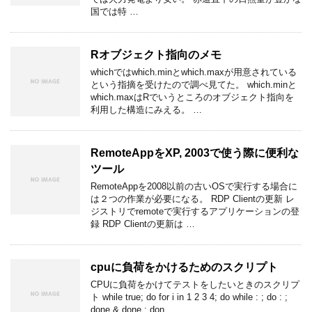
国では特 …
Rオブジェクト指向のメモ
whichではwhich.minとwhich.maxが用意されている
という指摘を受けたので調べ見てた。 which.minと
which.maxはRでいうところのオブジェクト指向を
利用した構造にみえる。 …
RemoteAppをXP, 2003で使う際に便利な
ツール
RemoteAppを2008以前の古いOSで実行する場合に
は２つの作業が必要になる。 RDP Clientの更新 レ
ジストリでremoteで実行するアプリケーションの登
録 RDP Clientの更新は …
cpuに負荷をかけるためのスクリプト
CPUに負荷をかけてテストをしたいときのスクリプ
ト while true; do for i in 1 2 3 4; do while : ; do : ;
done & done ; don …