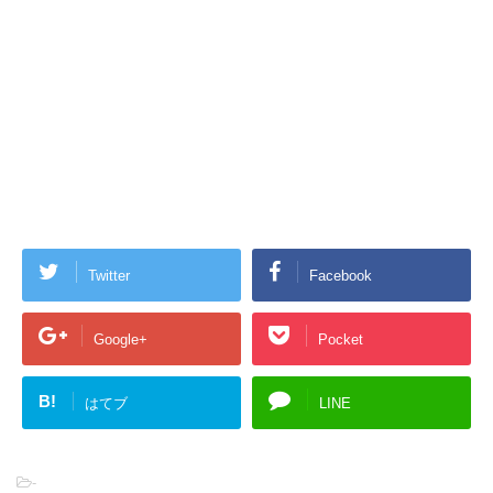
Twitter
Facebook
Google+
Pocket
B!
はてブ
LINE
-