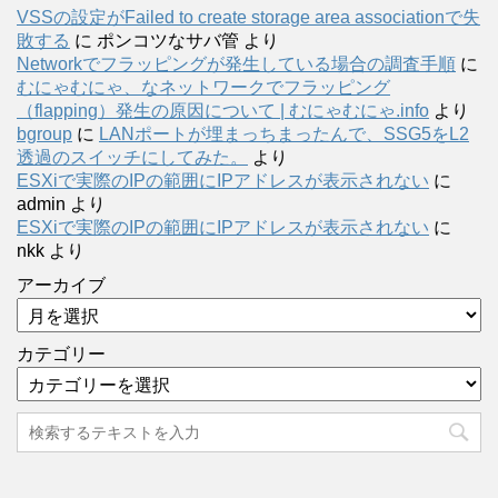
VSSの設定がFailed to create storage area associationで失
敗する
に
ポンコツなサバ管
より
Networkでフラッピングが発生している場合の調査手順
に
むにゃむにゃ、なネットワークでフラッピング
（flapping）発生の原因について | むにゃむにゃ.info
より
bgroup
に
LANポートが埋まっちまったんで、SSG5をL2
透過のスイッチにしてみた。
より
ESXiで実際のIPの範囲にIPアドレスが表示されない
に
admin
より
ESXiで実際のIPの範囲にIPアドレスが表示されない
に
nkk
より
アーカイブ
カテゴリー