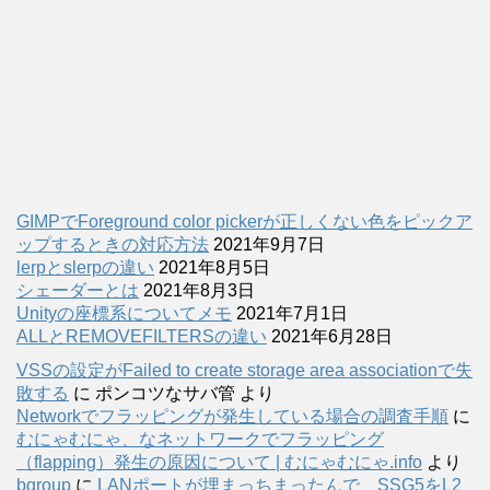
GIMPでForeground color pickerが正しくない色をピックア
ップするときの対応方法
2021年9月7日
lerpとslerpの違い
2021年8月5日
シェーダーとは
2021年8月3日
Unityの座標系についてメモ
2021年7月1日
ALLとREMOVEFILTERSの違い
2021年6月28日
VSSの設定がFailed to create storage area associationで失
敗する
に
ポンコツなサバ管
より
Networkでフラッピングが発生している場合の調査手順
に
むにゃむにゃ、なネットワークでフラッピング
（flapping）発生の原因について | むにゃむにゃ.info
より
bgroup
に
LANポートが埋まっちまったんで、SSG5をL2