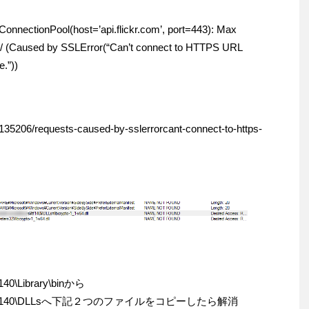
nnectionPool(host=’api.flickr.com’, port=443): Max
rest/ (Caused by SSLError(“Can’t connect to HTTPS URL
.”))
4135206/requests-caused-by-sslerrorcant-connect-to-https-
140\Library\binから
\envs\tf140\DLLsへ下記２つのファイルをコピーしたら解消