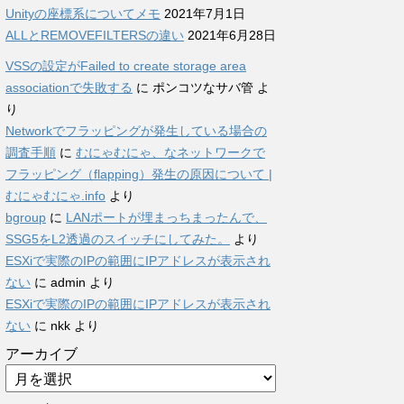
Unityの座標系についてメモ
2021年7月1日
ALLとREMOVEFILTERSの違い
2021年6月28日
VSSの設定がFailed to create storage area
associationで失敗する
に
ポンコツなサバ管
よ
り
Networkでフラッピングが発生している場合の
調査手順
に
むにゃむにゃ、なネットワークで
フラッピング（flapping）発生の原因について |
むにゃむにゃ.info
より
bgroup
に
LANポートが埋まっちまったんで、
SSG5をL2透過のスイッチにしてみた。
より
ESXiで実際のIPの範囲にIPアドレスが表示され
ない
に
admin
より
ESXiで実際のIPの範囲にIPアドレスが表示され
ない
に
nkk
より
アーカイブ