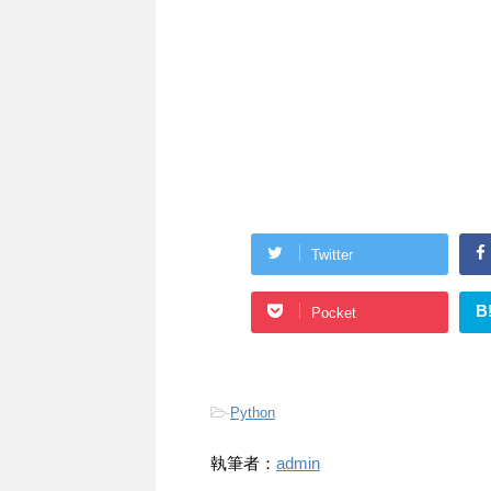
Twitter
B
Pocket
-
Python
執筆者：
admin