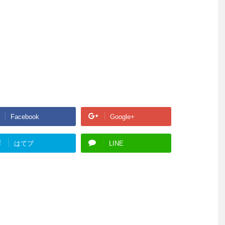
Facebook
Google+
!
はてブ
LINE