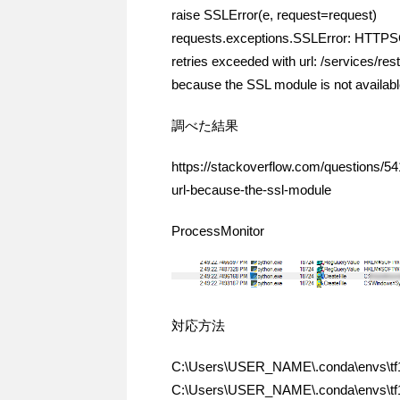
raise SSLError(e, request=request)
requests.exceptions.SSLError: HTTPSCo
retries exceeded with url: /services/
because the SSL module is not available
調べた結果
https://stackoverflow.com/questions/5
url-because-the-ssl-module
ProcessMonitor
対応方法
C:\Users\USER_NAME\.conda\envs\tf
C:\Users\USER_NAME\.conda