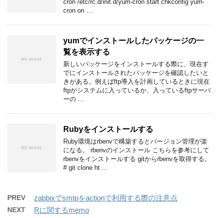
cron /etc/rc.d/init.d/yum-cron start chkconfig yum-
cron on …
yumでインストールしたパッケージの一
覧を表示する
新しいパッケージをインストールする際に、現在す
でにインストールされたパッケージを確認したいと
きがある。例えばftp導入を計画しているときに現在
ftpがシステムに入っているか、入っているftpサーバ
ーの …
Rubyをインストールする
Ruby環境はrbenvで構築するとバージョン管理が楽
になる。 rbenvのインストール こちらを参考にして
rbenvをインストールする gitからrbenvを取得する。
# git clone ht …
PREV
zabbixでsmtpをactionで利用する際の注意点
NEXT
Rに関するmemo