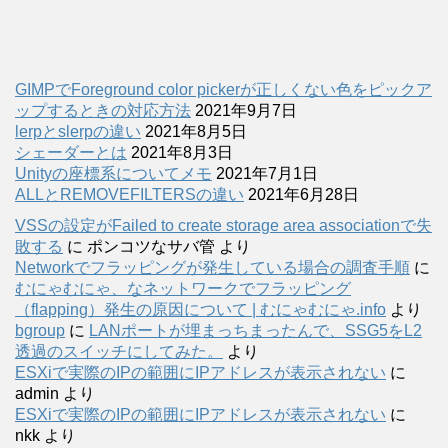
GIMPでForeground color pickerが正しくない色をピックア
ップするときの対応方法
2021年9月7日
lerpとslerpの違い
2021年8月5日
シェーダーとは
2021年8月3日
Unityの座標系についてメモ
2021年7月1日
ALLとREMOVEFILTERSの違い
2021年6月28日
VSSの設定がFailed to create storage area associationで失
敗する
に
ポンコツなサバ管
より
Networkでフラッピングが発生している場合の調査手順
に
むにゃむにゃ、なネットワークでフラッピング
（flapping）発生の原因について | むにゃむにゃ.info
より
bgroup
に
LANポートが埋まっちまったんで、SSG5をL2
透過のスイッチにしてみた。
より
ESXiで実際のIPの範囲にIPアドレスが表示されない
に
admin
より
ESXiで実際のIPの範囲にIPアドレスが表示されない
に
nkk
より