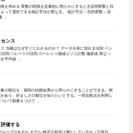
係を求める 変数の関係を定量的に明らかにするとき説明変数と目
って選択できる統計手法が異なる。 統計手法 – 目的変数 – 説
量 …
くセンス
ス 当確はなぜすぐにわかるのか？ データ分布に現れる法則 ベン
の法則 パレートの法則 ローレンツ曲線とジニ計数 偏差値 異なっ
を平均値 …
対象の順位を、個別の比較結果から明らかにすることができる。例
話があり、好ましさの順位を知りたいとする。一対比較法を利用し
ついて順番をつけて …
て評価する
グループはあるか モデル 検定の前提は満たしているか（正規分