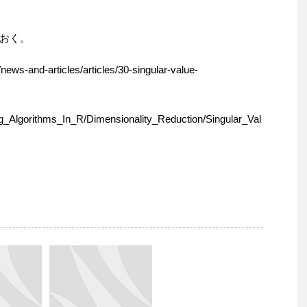
おく。
news-and-articles/articles/30-singular-value-
ing_Algorithms_In_R/Dimensionality_Reduction/Singular_Val