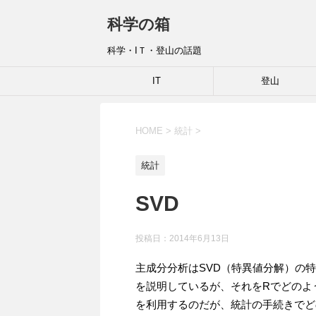
科学の箱
科学・IＴ・登山の話題
IT
登山
HOME
>
統計
>
統計
SVD
投稿日：
2014年6月13日
主成分分析はSVD（特異値分解）の
を説明しているが、それをRでどのよう
を利用するのだが、統計の手続きでど