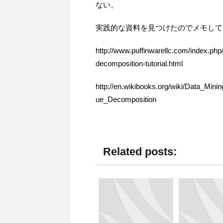
ない。
実践的な資料を見つけたのでメモして
http://www.puffinwarellc.com/index.php/
decomposition-tutorial.html
http://en.wikibooks.org/wiki/Data_Min
ue_Decomposition
Related posts: