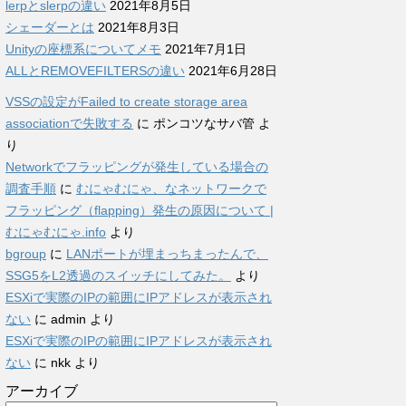
lerpとslerpの違い
2021年8月5日
シェーダーとは
2021年8月3日
Unityの座標系についてメモ
2021年7月1日
ALLとREMOVEFILTERSの違い
2021年6月28日
VSSの設定がFailed to create storage area
associationで失敗する
に
ポンコツなサバ管
よ
り
Networkでフラッピングが発生している場合の
調査手順
に
むにゃむにゃ、なネットワークで
フラッピング（flapping）発生の原因について |
むにゃむにゃ.info
より
bgroup
に
LANポートが埋まっちまったんで、
SSG5をL2透過のスイッチにしてみた。
より
ESXiで実際のIPの範囲にIPアドレスが表示され
ない
に
admin
より
ESXiで実際のIPの範囲にIPアドレスが表示され
ない
に
nkk
より
アーカイブ