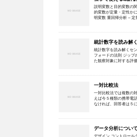
説明変数と目的変数の関
的変数が定量・定性かによ
明変数 重回帰分析 – 定
統計数字を読み解
統計数字を読み解くセン
フォードの法則 ジップ
た観察対象に対する評価
一対比較法
一対比較法では複数の
えば今５種類の携帯電
なければ、回答者は５に
データ分析につい
デザイン コントロール