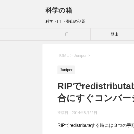
科学の箱
科学・IＴ・登山の話題
IT
登山
HOME
>
Juniper
>
Juniper
RIPでredistri
合にすぐコンバー
投稿日：
2014年8月22日
RIPでredistributeする時には３つ