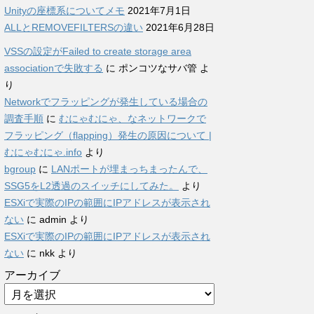
Unityの座標系についてメモ
2021年7月1日
ALLとREMOVEFILTERSの違い
2021年6月28日
VSSの設定がFailed to create storage area
associationで失敗する
に
ポンコツなサバ管
よ
り
Networkでフラッピングが発生している場合の
調査手順
に
むにゃむにゃ、なネットワークで
フラッピング（flapping）発生の原因について |
むにゃむにゃ.info
より
bgroup
に
LANポートが埋まっちまったんで、
SSG5をL2透過のスイッチにしてみた。
より
ESXiで実際のIPの範囲にIPアドレスが表示され
ない
に
admin
より
ESXiで実際のIPの範囲にIPアドレスが表示され
ない
に
nkk
より
アーカイブ