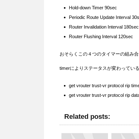
Hold-down Timer 90sec
Periodic Route Update Interval 30
Router Invalidation Interval 180sec
Router Flushing Interval 120sec
おそらくこの４つのタイマーの組み合
timerによりステータスが変わって
get vrouter trust-vr protocol rip tim
get vrouter trust-vr protocol rip da
Related posts: