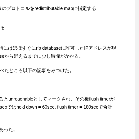
する対象のプロトコルをredistributable mapに指定する
する
た時にはほぼすぐにrip databaseに許可したIPアドレスが現
aseから消えるまでに少し時間がかかる。
べたところ以下の記事をみつけた。
るとunreachableとしてマークされ、その後flush timerが
はhold down = 60sec, flush timer = 180secで合計
があった。