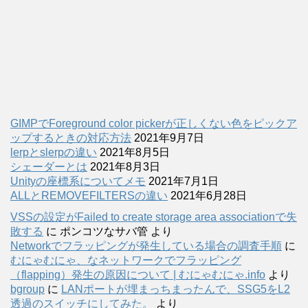
GIMPでForeground color pickerが正しくない色をピックア
ップするときの対応方法
2021年9月7日
lerpとslerpの違い
2021年8月5日
シェーダーとは
2021年8月3日
Unityの座標系についてメモ
2021年7月1日
ALLとREMOVEFILTERSの違い
2021年6月28日
VSSの設定がFailed to create storage area associationで失
敗する
に
ポンコツなサバ管
より
Networkでフラッピングが発生している場合の調査手順
に
むにゃむにゃ、なネットワークでフラッピング
（flapping）発生の原因について | むにゃむにゃ.info
より
bgroup
に
LANポートが埋まっちまったんで、SSG5をL2
透過のスイッチにしてみた。
より