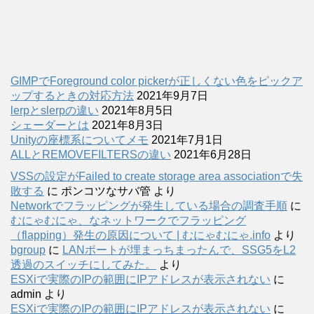
GIMPでForeground color pickerが正しくない色をピックア
ップするときの対応方法
2021年9月7日
lerpとslerpの違い
2021年8月5日
シェーダーとは
2021年8月3日
Unityの座標系についてメモ
2021年7月1日
ALLとREMOVEFILTERSの違い
2021年6月28日
VSSの設定がFailed to create storage area associationで失
敗する
に
ポンコツなサバ管
より
Networkでフラッピングが発生している場合の調査手順
に
むにゃむにゃ、なネットワークでフラッピング
（flapping）発生の原因について | むにゃむにゃ.info
より
bgroup
に
LANポートが埋まっちまったんで、SSG5をL2
透過のスイッチにしてみた。
より
ESXiで実際のIPの範囲にIPアドレスが表示されない
に
admin
より
ESXiで実際のIPの範囲にIPアドレスが表示されない
に