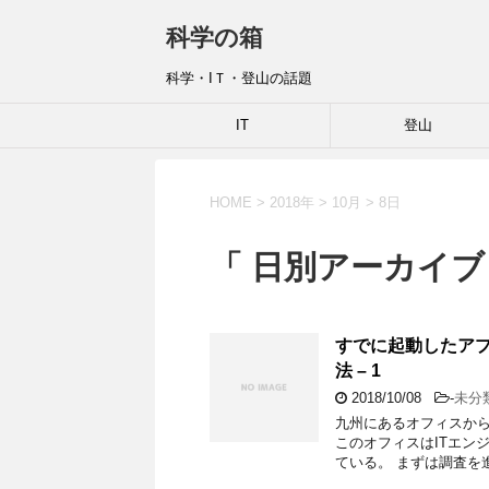
科学の箱
科学・IＴ・登山の話題
IT
登山
HOME
>
2018年
>
10月
>
8日
「 日別アーカイブ：
すでに起動したア
法 – 1
2018/10/08
-
未分
九州にあるオフィスから
このオフィスはITエン
ている。 まずは調査を