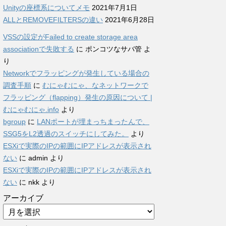
Unityの座標系についてメモ
2021年7月1日
ALLとREMOVEFILTERSの違い
2021年6月28日
VSSの設定がFailed to create storage area
associationで失敗する
に
ポンコツなサバ管
よ
り
Networkでフラッピングが発生している場合の
調査手順
に
むにゃむにゃ、なネットワークで
フラッピング（flapping）発生の原因について |
むにゃむにゃ.info
より
bgroup
に
LANポートが埋まっちまったんで、
SSG5をL2透過のスイッチにしてみた。
より
ESXiで実際のIPの範囲にIPアドレスが表示され
ない
に
admin
より
ESXiで実際のIPの範囲にIPアドレスが表示され
ない
に
nkk
より
アーカイブ