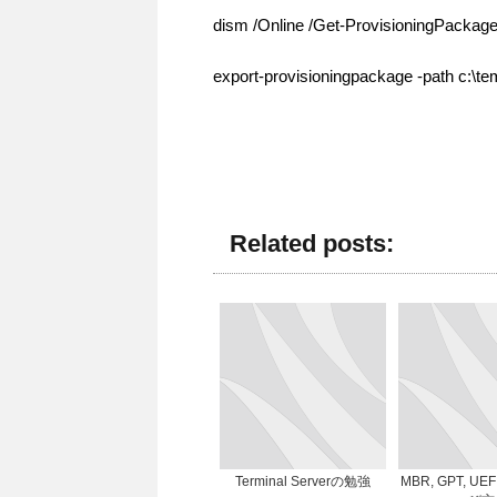
dism /Online /Get-ProvisioningPackag
export-provisioningpackage -path c:\te
Related posts:
Terminal Serverの勉強
MBR, GPT, UEF