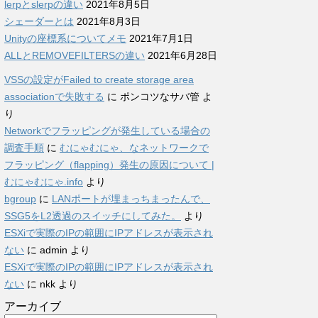
lerpとslerpの違い
2021年8月5日
シェーダーとは
2021年8月3日
Unityの座標系についてメモ
2021年7月1日
ALLとREMOVEFILTERSの違い
2021年6月28日
VSSの設定がFailed to create storage area
associationで失敗する
に
ポンコツなサバ管
よ
り
Networkでフラッピングが発生している場合の
調査手順
に
むにゃむにゃ、なネットワークで
フラッピング（flapping）発生の原因について |
むにゃむにゃ.info
より
bgroup
に
LANポートが埋まっちまったんで、
SSG5をL2透過のスイッチにしてみた。
より
ESXiで実際のIPの範囲にIPアドレスが表示され
ない
に
admin
より
ESXiで実際のIPの範囲にIPアドレスが表示され
ない
に
nkk
より
アーカイブ