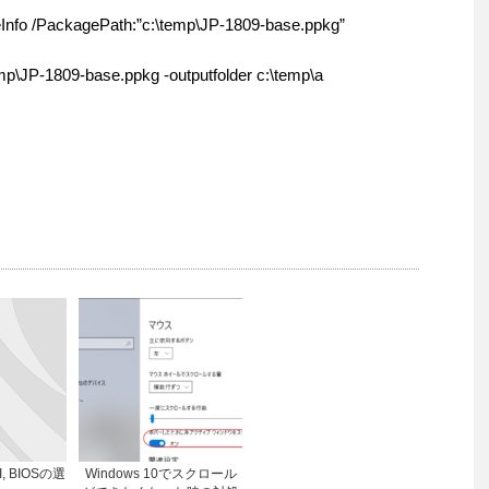
eInfo /PackagePath:”c:\temp\JP-1809-base.ppkg”
mp\JP-1809-base.ppkg -outputfolder c:\temp\a
I, BIOSの選
Windows 10でスクロール