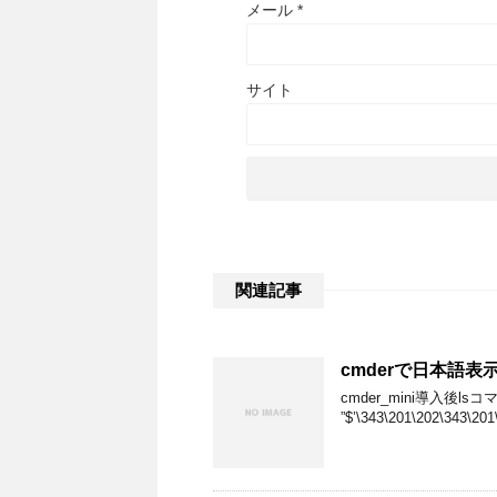
メール
*
サイト
関連記事
cmderで日本語
cmder_mini導入後
”$’\343\201\202\343\20