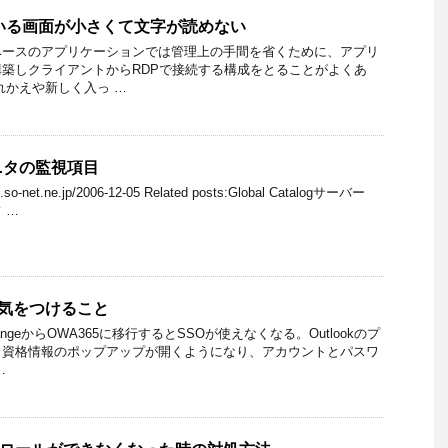
いる画面が小さくて文字が読めない
ベースのアプリケーションでは管理上の手間を省くために、アプリ
築しクライアントからRDPで接続する構成をとることがよくあ
れかえや新しく入っ …
ニタの監視項目
og.so-net.ne.jp/2006-12-05 Related posts:Global Catalogサーバー
フ …
証で気をつけること
ngeからOWA365に移行するとSSOが使えなくなる。Outlookのプ
と資格情報のポップアップが開くようになり、アカウントとパスワ
…