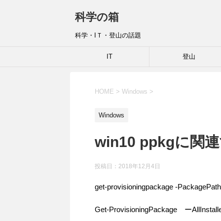
科学の箱
科学・IＴ・登山の話題
IT
登山
HOME
>
Windows
>
Windows
win10 ppkgに
投稿日：
2018年12月4日
get-provisioningpackage -PackagePat
Get-ProvisioningPackage ーAllInstal