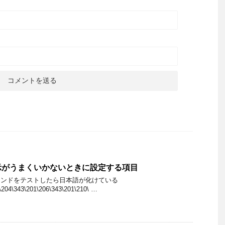
表示がうまくいかないときに設定する項目
lsコマンドをテストしたら日本語が化けている
1\204\343\201\206\343\201\210\ …