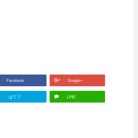
Facebook
Google+
!
はてブ
LINE