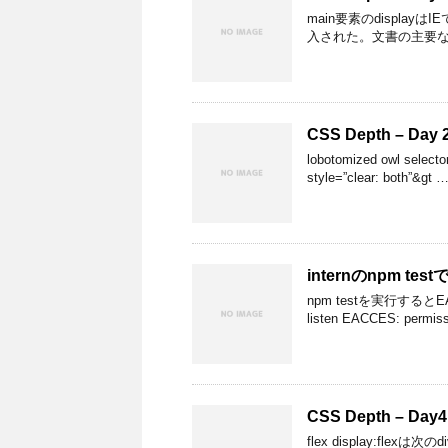
main要素のdisplayはI
入された。文書の主要なコ
CSS Depth – Day 
lobotomized owl select
style=”clear: both”&gt 
internのnpm 
npm testを実行するとE
listen EACCES: permis
CSS Depth – Day4
flex display:fle