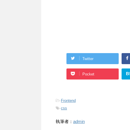
Twitter
B
Pocket
-
Frontend
-
css
執筆者：
admin