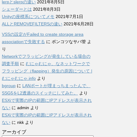
lerpとslerpの違い
2021年8月5日
シェーダーとは
2021年8月3日
Unityの座標系についてメモ
2021年7月1日
ALLとREMOVEFILTERSの違い
2021年6月28日
VSSの設定がFailed to create storage area
associationで失敗する
に
ポンコツなサバ管
よ
り
Networkでフラッピングが発生している場合の
調査手順
に
むにゃむにゃ、なネットワークで
フラッピング（flapping）発生の原因について |
むにゃむにゃ.info
より
bgroup
に
LANポートが埋まっちまったんで、
SSG5をL2透過のスイッチにしてみた。
より
ESXiで実際のIPの範囲にIPアドレスが表示され
ない
に
admin
より
ESXiで実際のIPの範囲にIPアドレスが表示され
ない
に
nkk
より
アーカイブ