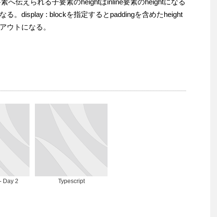
親要素へ伝えられる子要素のheightはinline要素のheightになる
play : blockを指定するとpaddingを含めたheight
アウトになる。
- Day 2
Typescript