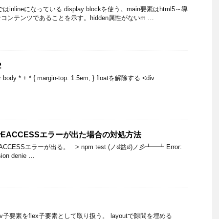
Eではinlineになっている display:blockを使う。main要素はhtml5～導
ンテンツであることを示す。hidden属性がないm …
2
or body * + * { margin-top: 1.5em; } floatを解除する <div
…
testでEACCESSエラーが出た場合の対処方法
ACCESSエラーが出る。 > npm test (ノಠ益ಠ)ノ彡┻━┻ Error:
sion denie …
xは次のdiv子要素をflex子要素として取り扱う。 layoutで隙間を埋める