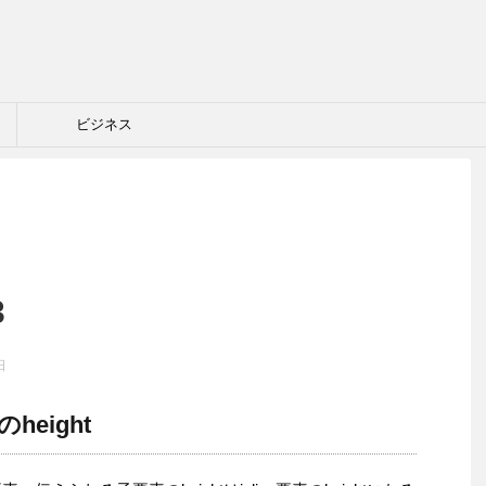
ビジネス
3
日
のheight