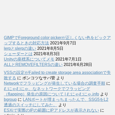
GIMPでForeground color pickerが正しくない色をピックア
ップするときの対応方法
2021年9月7日
lerpとslerpの違い
2021年8月5日
シェーダーとは
2021年8月3日
Unityの座標系についてメモ
2021年7月1日
ALLとREMOVEFILTERSの違い
2021年6月28日
VSSの設定がFailed to create storage area associationで失
敗する
に
ポンコツなサバ管
より
Networkでフラッピングが発生している場合の調査手順
に
むにゃむにゃ、なネットワークでフラッピング
（flapping）発生の原因について | むにゃむにゃ.info
より
bgroup
に
LANポートが埋まっちまったんで、SSG5をL2
透過のスイッチにしてみた。
より
ESXiで実際のIPの範囲にIPアドレスが表示されない
に