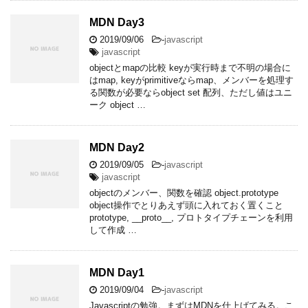
MDN Day3
2019/09/06
-
javascript
javascript
objectとmapの比較 keyが実行時まで不明の場合に
はmap, keyがprimitiveならmap、メンバーを処理す
る関数が必要ならobject set 配列、ただし値はユニ
ーク object …
MDN Day2
2019/09/05
-
javascript
javascript
objectのメンバー、関数を確認 object.prototype
object操作でとりあえず頭に入れておく置くこと
prototype, __proto__, プロトタイプチェーンを利用
して作成 …
MDN Day1
2019/09/04
-
javascript
Javascriptの勉強。まずはMDNを仕上げてみる。こ