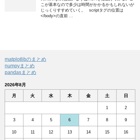
こが基本なので多少は時間がかかるかもしれないが
じっくりすすめていく。 scriptタグの位置は
</body>の直前 …
matplotlibのまとめ
numpyまとめ
pandasまとめ
2026年8月
月
火
水
木
金
土
日
1
2
3
4
5
6
7
8
9
10
11
12
13
14
15
16