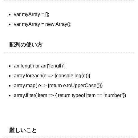
var myArray = [];
var myArray = new Array();
配列の使い方
arr.length or arr[‘length’]
array.foreach(e => {console.log(e)}}
array.map( e=> {return e.toUpperCase()})
array.filter( item => { return typeof item == ‘number’})
難しいこと