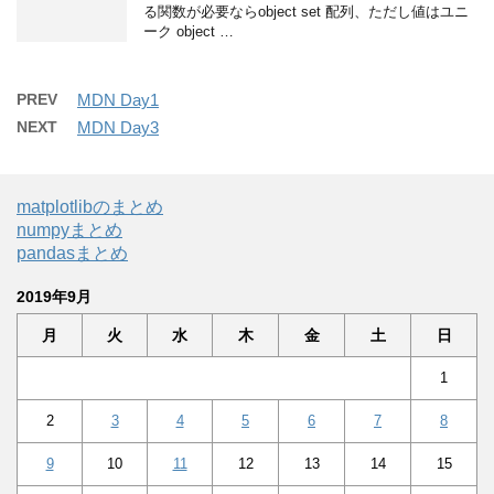
る関数が必要ならobject set 配列、ただし値はユニ
ーク object …
PREV
MDN Day1
NEXT
MDN Day3
matplotlibのまとめ
numpyまとめ
pandasまとめ
2019年9月
月
火
水
木
金
土
日
1
2
3
4
5
6
7
8
9
10
11
12
13
14
15