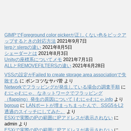
GIMPでForeground color pickerが正しくない色をピックア
ップするときの対応方法
2021年9月7日
lerpとslerpの違い
2021年8月5日
シェーダーとは
2021年8月3日
Unityの座標系についてメモ
2021年7月1日
ALLとREMOVEFILTERSの違い
2021年6月28日
VSSの設定がFailed to create storage area associationで失
敗する
に
ポンコツなサバ管
より
Networkでフラッピングが発生している場合の調査手順
に
むにゃむにゃ、なネットワークでフラッピング
（flapping）発生の原因について | むにゃむにゃ.info
より
bgroup
に
LANポートが埋まっちまったんで、SSG5をL2
透過のスイッチにしてみた。
より
ESXiで実際のIPの範囲にIPアドレスが表示されない
に
admin
より
ESXiで実際のIPの範囲にIPアドレスが表示されない
に