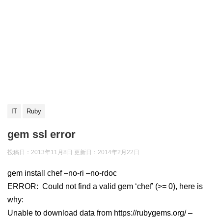
IT
Ruby
gem ssl error
投稿日：2013年11月8日 更新日：
2014年2月22日
gem install chef –no-ri –no-rdoc
ERROR: Could not find a valid gem ‘chef’ (>= 0), here is
why:
Unable to download data from https://rubygems.org/ –