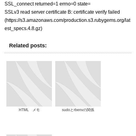
SSL_connect returned=1 errno=0 state=
SSLv3 read server certificate B: certificate verify failed
(https://s3.amazonaws.com/production.s3.rubygems.org/lat
est_specs.4.8.gz)
Related posts:
HTML メモ
sudoとrbenvの関係