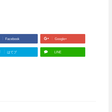
Facebook
Google+
!
はてブ
LINE