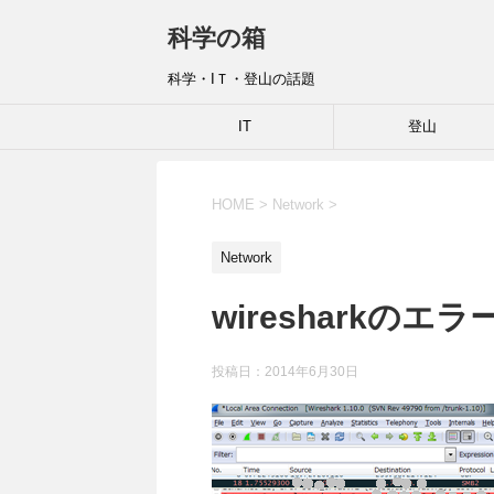
科学の箱
科学・IＴ・登山の話題
IT
登山
HOME
>
Network
>
Network
wiresharkのエラ
投稿日：
2014年6月30日