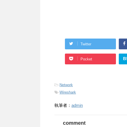
Twitter
B
Pocket
-
Network
-
Wireshark
執筆者：
admin
comment