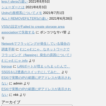
lerpとslerpの違い
2021年8月5日
シェーダーとは
2021年8月3日
Unityの座標系についてメモ
2021年7月1日
ALLとREMOVEFILTERSの違い
2021年6月28日
VSSの設定がFailed to create storage area
associationで失敗する
に
ポンコツなサバ管
よ
り
Networkでフラッピングが発生している場合の
調査手順
に
むにゃむにゃ、なネットワークで
フラッピング（flapping）発生の原因について |
むにゃむにゃ.info
より
bgroup
に
LANポートが埋まっちまったんで、
SSG5をL2透過のスイッチにしてみた。
より
ESXiで実際のIPの範囲にIPアドレスが表示され
ない
に
admin
より
ESXiで実際のIPの範囲にIPアドレスが表示され
ない
に
nkk
より
アーカイブ