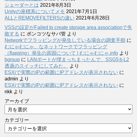
シェーダーとは
2021年8月3日
Unityの座標系についてメモ
2021年7月1日
ALLとREMOVEFILTERSの違い
2021年6月28日
VSSの設定がFailed to create storage area associationで失
敗する
に
ポンコツなサバ管
より
Networkでフラッピングが発生している場合の調査手順
に
むにゃむにゃ、なネットワークでフラッピング
（flapping）発生の原因について | むにゃむにゃ.info
より
bgroup
に
LANポートが埋まっちまったんで、SSG5をL2
透過のスイッチにしてみた。
より
ESXiで実際のIPの範囲にIPアドレスが表示されない
に
admin
より
ESXiで実際のIPの範囲にIPアドレスが表示されない
に
nkk
より
アーカイブ
カテゴリー