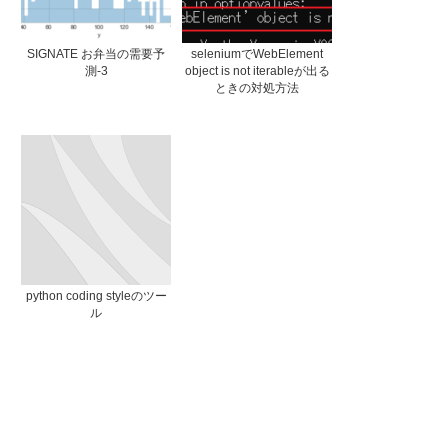
SIGNATE お弁当の需要予
seleniumでWebElement
測-3
object is not iterableが出る
ときの対処方法
python coding styleのツー
ル