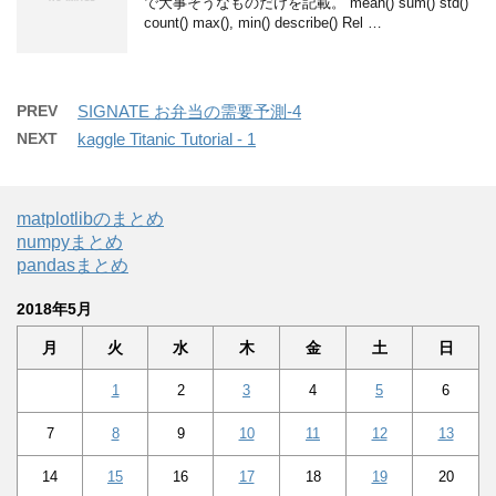
で大事そうなものだけを記載。 mean() sum() std()
count() max(), min() describe() Rel …
PREV
SIGNATE お弁当の需要予測-4
NEXT
kaggle Titanic Tutorial - 1
matplotlibのまとめ
numpyまとめ
pandasまとめ
2018年5月
月
火
水
木
金
土
日
1
2
3
4
5
6
7
8
9
10
11
12
13
14
15
16
17
18
19
20