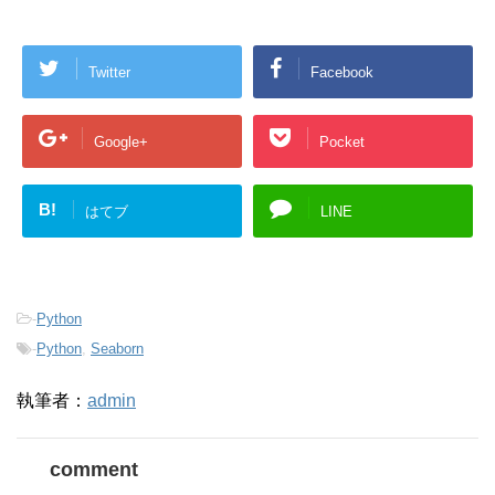
Twitter
Facebook
Google+
Pocket
B!
はてブ
LINE
-
Python
-
Python
,
Seaborn
執筆者：
admin
comment