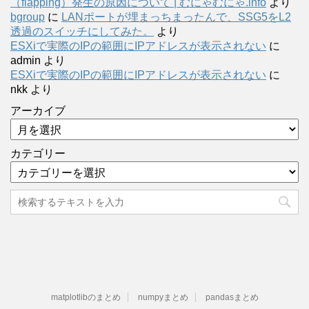
（flapping）発生の原因について | むにゃむにゃ.info
より
bgroup
に
LANポートが埋まっちまったんで、SSG5をL2
透過のスイッチにしてみた。
より
ESXiで実際のIPの範囲にIPアドレスが表示されない
に
admin
より
ESXiで実際のIPの範囲にIPアドレスが表示されない
に
nkk
より
アーカイブ
カテゴリー
matplotlibのまとめ
numpyまとめ
pandasまとめ