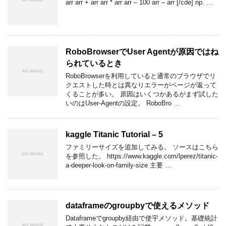
arr arr + arr arr * arr arr – 100 arr – arr [/cde] np. …
RoboBrowserでUser Agentが原因ではね
られているとき
RoboBrowserを利用していると通常のブラウザでリ
クエストした時とは異なりエラーがページが返って
くることが多い。 原因はいくつかあるがまず試した
いのはUser-Agentの設定。 RoboBro …
kaggle Titanic Tutorial – 5
ファミリーサイズを追加してみる。 ソースはこちら
を参照した。 https://www.kaggle.com/lperez/titanic-
a-deeper-look-on-family-size 主要 …
dataframeのgroupbyで使えるメソッド
Dataframeでgroupby経由で使宇メソッド。基礎統計