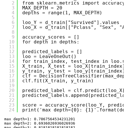
2
from sklearn.metrics import accuracy_
3
MAX_DEPTH = 20
4
depths = range(1, MAX_DEPTH)
5
6
loo_Y = d_train["Survived"].values
7
loo_X = d_train[["Pclass", "Sex", "Ag
8
9
accuracy_scores = []
10
for depth in depths:
11
12
predicted_labels = []
13
loo = LeaveOneOut()
14
for train_index, test_index in loo.sp
15
X_train, X_test = loo_X[train_index],
16
y_train, y_test = loo_y[train_index],
17
clf = DecisionTreeClassifier(max_dept
18
clf.fit(X_train, y_train)
19
20
predicted_label = clf.predict(loo_X[t
21
predicted_labels.append(predicted_lab
22
23
score = accuracy_score(loo_Y, predict
24
print('max depth={0}: {1}'.format(dep
max depth=1: 0.7867564534231201

max depth=2: 0.6936026936026936

max depth=3: 0.8181818181818182
