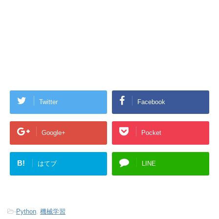
Twitter
Facebook
Google+
Pocket
B!
はてブ
LINE
-
Python
,
機械学習