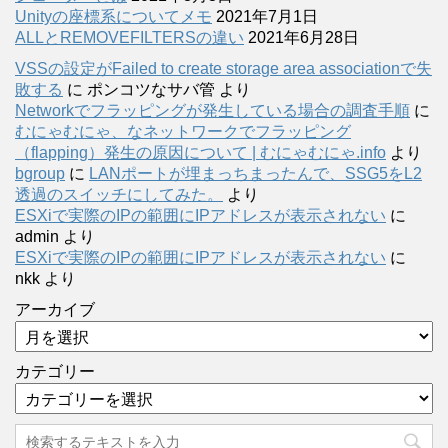
Unityの座標系についてメモ
2021年7月1日
ALLとREMOVEFILTERSの違い
2021年6月28日
VSSの設定がFailed to create storage area associationで失
敗する
に
ポンコツなサバ管
より
Networkでフラッピングが発生している場合の調査手順
に
むにゃむにゃ、なネットワークでフラッピング
（flapping）発生の原因について | むにゃむにゃ.info
より
bgroup
に
LANポートが埋まっちまったんで、SSG5をL2
透過のスイッチにしてみた。
より
ESXiで実際のIPの範囲にIPアドレスが表示されない
に
admin
より
ESXiで実際のIPの範囲にIPアドレスが表示されない
に
nkk
より
アーカイブ
カテゴリー