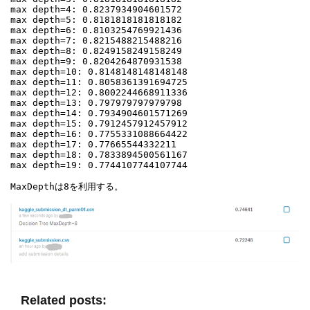
max depth=4: 0.8237934904601572

max depth=5: 0.8181818181818182

max depth=6: 0.8103254769921436

max depth=7: 0.8215488215488216

max depth=8: 0.8249158249158249

max depth=9: 0.8204264870931538

max depth=10: 0.8148148148148148

max depth=11: 0.8058361391694725

max depth=12: 0.8002244668911336

max depth=13: 0.797979797979798

max depth=14: 0.7934904601571269

max depth=15: 0.7912457912457912

max depth=16: 0.7755331088664422

max depth=17: 0.77665544332211

max depth=18: 0.7833894500561167

max depth=19: 0.7744107744107744

MaxDepthは8を利用する。

Related posts: