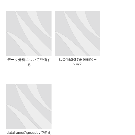
automated the boring –
データ分析について評価す
day6
る
dataframeのgroupbyで使え