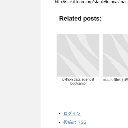
http://scikit-learn.org/stable/tutorial/
Related posts:
python data scientist
matplotlib
bootcamp
ログイン
投稿の
RSS