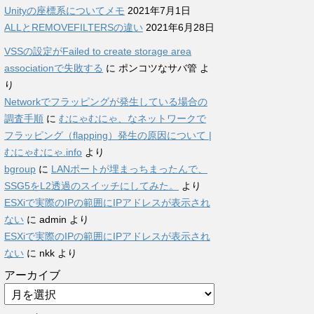
Unityの座標系についてメモ
2021年7月1日
ALLとREMOVEFILTERSの違い
2021年6月28日
VSSの設定がFailed to create storage area
associationで失敗する
に
ポンコツなサバ管
よ
り
Networkでフラッピングが発生している場合の
調査手順
に
むにゃむにゃ、なネットワークで
フラッピング（flapping）発生の原因について |
むにゃむにゃ.info
より
bgroup
に
LANポートが埋まっちまったんで、
SSG5をL2透過のスイッチにしてみた。
より
ESXiで実際のIPの範囲にIPアドレスが表示され
ない
に
admin
より
ESXiで実際のIPの範囲にIPアドレスが表示され
ない
に
nkk
より
アーカイブ