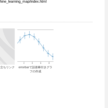
machine_learning_map/index.html
のお役立ちリンク
errorbarで誤差棒付きグラ
フの作成