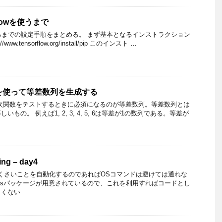
rFlowを使うまで
用できるまでの設定手順をまとめる。 まず基本となるインストラクション
ww.tensorflow.org/install/pip このインスト …
ce()を使って等差数列を生成する
次関数をテストするときに必須になるのが等差数列。等差数列とは
もの。 例えば1, 2, 3, 4, 5, 6は等差が1の数列である。等差が
ing – day4
くさいことを自動化するのであればOSコマンドは避けては通れな
でにosパッケージが用意されているので、これを利用すればコードとし
くない …