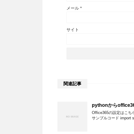
メール
*
サイト
関連記事
pythonからoffi
Office365の設定は
サンプルコード import smtpl