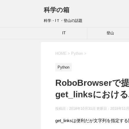
科学の箱
科学・IＴ・登山の話題
IT
登山
HOME
>
Python
>
Python
RoboBrowse
get_linksに
投稿日：2018年10月31日 更新日：
2018年11
get_linksは便利だが文字列を指定