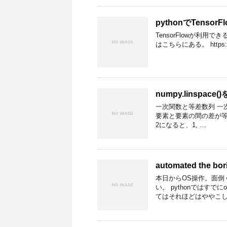
pythonでTenso
TensorFlowが利
はこちらにある。 https://w
numpy.linspa
一次関数と等差数列 一
要素と要素の間の差が等しい
2になると、1, …
automated the bor
本日からOS操作。面倒
い。 pythonではす
てはそれほどはややこし