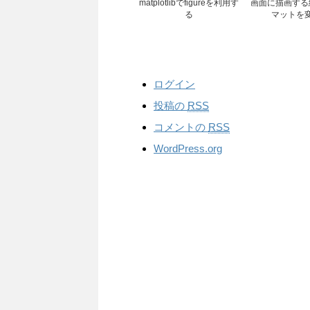
matplotlibでfigureを利用す
画面に描画する
る
マットを
ログイン
投稿の
RSS
コメントの
RSS
WordPress.org