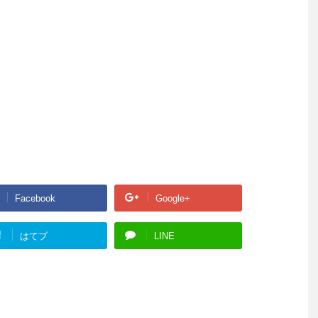
Facebook
Google+
!
はてブ
LINE