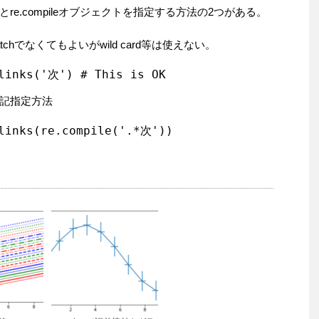
e.compileオブジェクトを指定する方法の2つがある。
tchでなくてもよいがwild card等は使えない。
links('次') # This is OK
記指定方法
links(re.compile('.*次'))