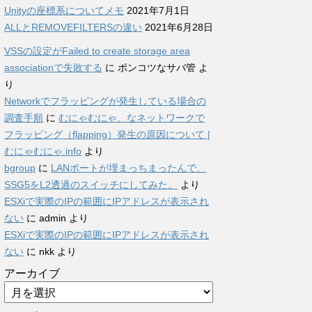
Unityの座標系についてメモ
2021年7月1日
ALLとREMOVEFILTERSの違い
2021年6月28日
VSSの設定がFailed to create storage area
associationで失敗する
に
ポンコツなサバ管
よ
り
Networkでフラッピングが発生している場合の
調査手順
に
むにゃむにゃ、なネットワークで
フラッピング（flapping）発生の原因について |
むにゃむにゃ.info
より
bgroup
に
LANポートが埋まっちまったんで、
SSG5をL2透過のスイッチにしてみた。
より
ESXiで実際のIPの範囲にIPアドレスが表示され
ない
に
admin
より
ESXiで実際のIPの範囲にIPアドレスが表示され
ない
に
nkk
より
アーカイブ