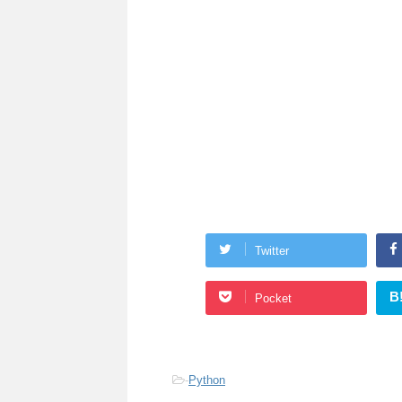
Twitter
B
Pocket
-
Python