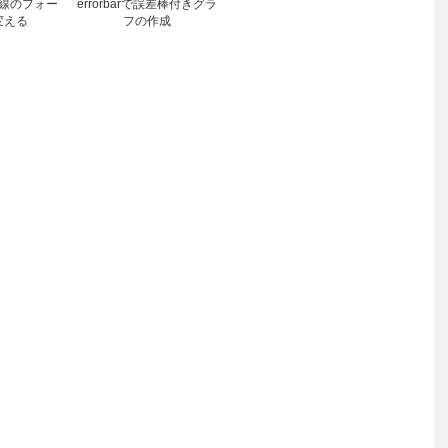
線のフォー
errorbarで誤差棒付きグラ
変える
フの作成