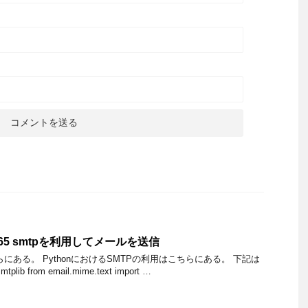
ce365 smtpを利用してメールを送信
こちらにある。 PythonにおけるSMTPの利用はこちらにある。 下記は
ib from email.mime.text import …