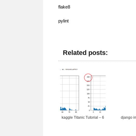
flake8
pylint
Related posts:
kaggle Titanic Tutorial – 6
django in