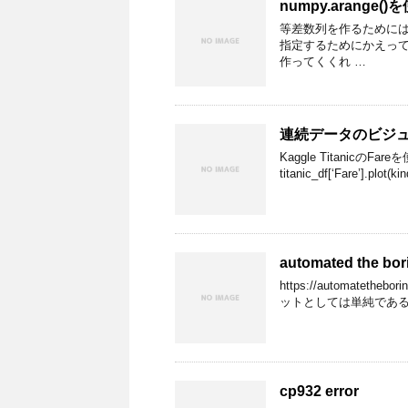
numpy.arang
等差数列を作るためにはnum
指定するためにかえっ
作ってくくれ …
連続データのビジ
Kaggle Titanic
titanic_df[‘Fare’].plot(ki
automated the bor
https://automateth
ットとしては単純であるのに、
cp932 error