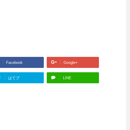
Facebook
Google+
!
はてブ
LINE