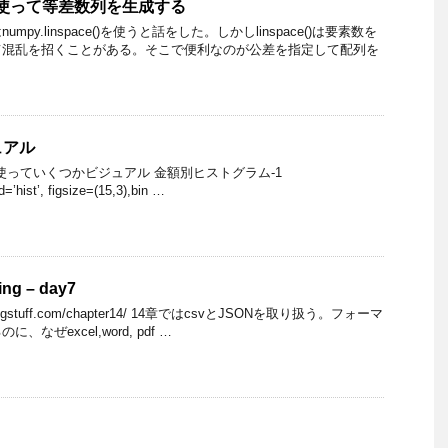
e()を使って等差数列を生成する
py.linspace()を使うと話をした。しかしlinspace()は要素数を
て混乱を招くことがある。そこで便利なのが公差を指定して配列を
ュアル
のFareを使っていくつかビジュアル 金額別ヒストグラム-1
nd=’hist’, figsize=(15,3),bin …
ing – day7
eboringstuff.com/chapter14/ 14章ではcsvとJSONを取り扱う。フォーマ
なぜexcel,word, pdf …