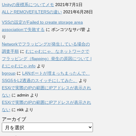
Unityの座標系についてメモ
2021年7月1日
ALLとREMOVEFILTERSの違い
2021年6月28日
VSSの設定がFailed to create storage area
associationで失敗する
に
ポンコツなサバ管
よ
り
Networkでフラッピングが発生している場合の
調査手順
に
むにゃむにゃ、なネットワークで
フラッピング（flapping）発生の原因について |
むにゃむにゃ.info
より
bgroup
に
LANポートが埋まっちまったんで、
SSG5をL2透過のスイッチにしてみた。
より
ESXiで実際のIPの範囲にIPアドレスが表示され
ない
に
admin
より
ESXiで実際のIPの範囲にIPアドレスが表示され
ない
に
nkk
より
アーカイブ