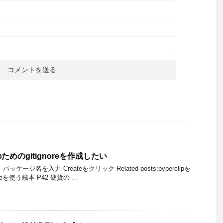
めのgitignoreを作成したい
ioを開く パッケージ名を入力 Createをクリック Related posts:pyperclipを
meを使う蟻本 P42 硬貨の …