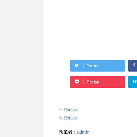
Twitter
B
Pocket
-
Python
-
Python
執筆者：
admin