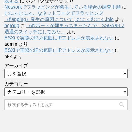
敗する
に
ポンコツなサバ管
より
Networkでフラッピングが発生している場合の調査手順
に
むにゃむにゃ、なネットワークでフラッピング
（flapping）発生の原因について | むにゃむにゃ.info
より
bgroup
に
LANポートが埋まっちまったんで、SSG5をL2
透過のスイッチにしてみた。
より
ESXiで実際のIPの範囲にIPアドレスが表示されない
に
admin
より
ESXiで実際のIPの範囲にIPアドレスが表示されない
に
nkk
より
アーカイブ
カテゴリー