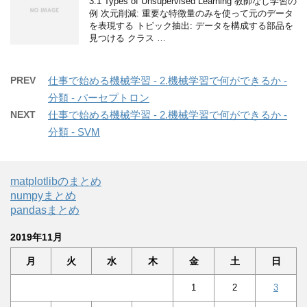
3.1 Types of Unsupervised Learning 教師なし学習の
例 次元削減: 重要な特徴量のみを使って元のデータ
を表現する トピック抽出: データを構成する部品を
見つける クラス …
PREV
仕事で始める機械学習 - 2.機械学習で何ができるか -
分類 - パーセプトロン
NEXT
仕事で始める機械学習 - 2.機械学習で何ができるか -
分類 - SVM
matplotlibのまとめ
numpyまとめ
pandasまとめ
2019年11月
月
火
水
木
金
土
日
1
2
3