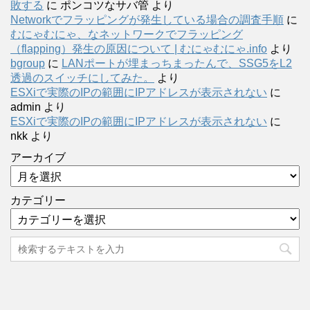
敗する
に
ポンコツなサバ管
より
Networkでフラッピングが発生している場合の調査手順
に
むにゃむにゃ、なネットワークでフラッピング
（flapping）発生の原因について | むにゃむにゃ.info
より
bgroup
に
LANポートが埋まっちまったんで、SSG5をL2
透過のスイッチにしてみた。
より
ESXiで実際のIPの範囲にIPアドレスが表示されない
に
admin
より
ESXiで実際のIPの範囲にIPアドレスが表示されない
に
nkk
より
アーカイブ
カテゴリー